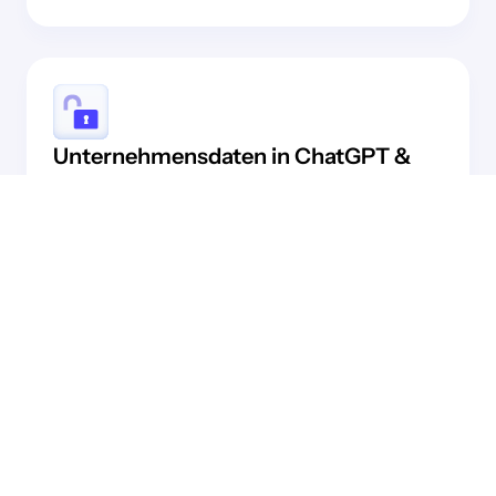
Unternehmensdaten in ChatGPT &
Co. ein unterschätztes Risiko.
Mitarbeitende nutzen täglich gängige KI-Tools
und laden dabei sensible Daten hoch – oft
unbewusst. Was einmal übertragen ist, liegt
außerhalb Ihrer Kontrolle.
Ohne klare KI-Richtlinie entscheiden