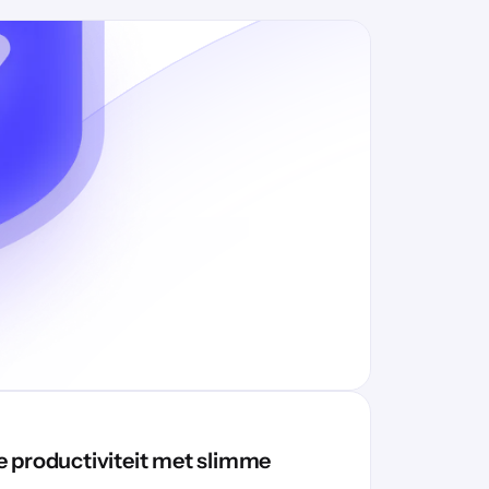
g
t
e productiviteit met slimme