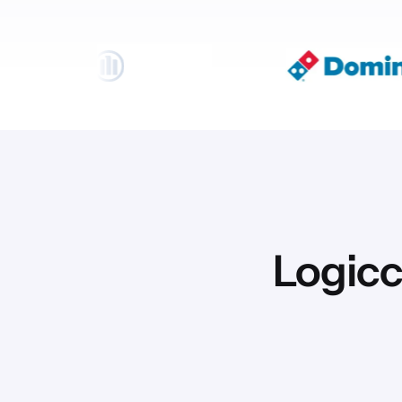
Logicc
Voordat we je YouTube-video’s kunnen t