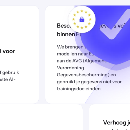
Bescherm je gegevens veili
binnen Europa.
We brengen toonaangevende AI-
I voor
modellen naar Europa. Het voldoe
aan de AVG (Algemene
Verordening
f gebruik
Gegevensbescherming) en
este AI-
gebruikt je gegevens niet voor
trainingsdoeleinden
Verhoog j