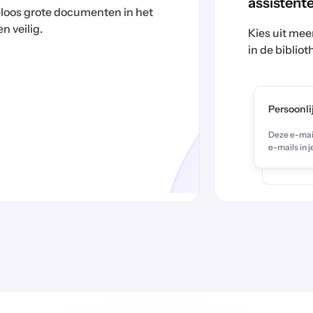
assistente
eloos grote documenten in het
 veilig.
Kies uit me
in de biblio
Persoonli
Deze e-mail
e-mails in j