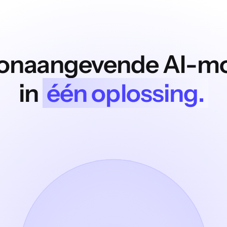
oonaangevende AI-m
in
één oplossing.