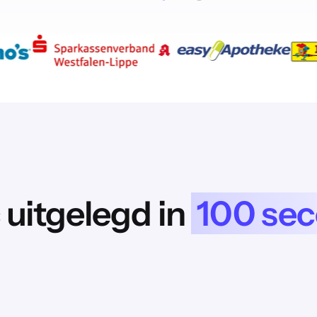
 uitgelegd in
100 se
onen, moeten we je informeren dat het bekijken van de video’s ertoe kan leiden 
verzonden