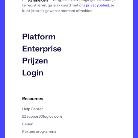
te registreren, ga je akkoord met ons
privacybeleid
. Je
kunt je op elk gewenst moment afmelden
Platform
Enterprise
Prijzen
Login
Resources
Help Center
📧 support@logicc.com
Banen
Partnerprogramma