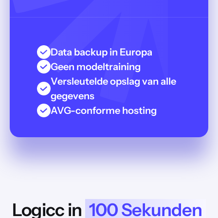
Data backup in Europa
Geen modeltraining
Versleutelde opslag van alle
gegevens
AVG-conforme hosting
Logicc in
100 Sekunden