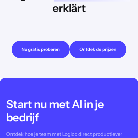
erklärt
Bevor wir Dir YouTube-Videos zeigen können, müssen wir
Dich darüber informieren, dass beim Betrachten der Videos
möglicherweise Daten an den Anbieter übermittelt werden.
Nu gratis proberen
Ontdek de prijzen
Start nu met AI in je
bedrijf
Ontdek hoe je team met Logicc direct productiever