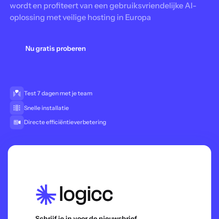
wordt en profiteert van een gebruiksvriendelijke AI-
oplossing met veilige hosting in Europa
Nu gratis proberen
Test 7 dagen met je team
Snelle installatie
Directe efficiëntieverbetering
Schrijf je in voor de nieuwsbrief