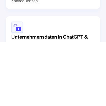
Konsequenzen.
Unternehmensdaten in ChatGPT &
Co. ein unterschätztes Risiko.
Mitarbeitende nutzen täglich gängige KI-Tools
und laden dabei sensible Daten hoch – oft
unbewusst. Was einmal übertragen ist, liegt
außerhalb Ihrer Kontrolle.
Ohne klare KI-Richtlinie entscheiden