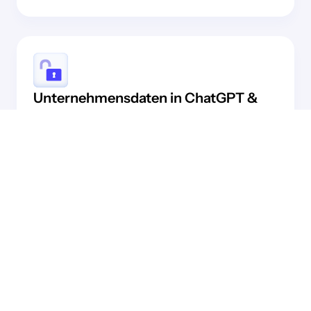
Unternehmensdaten in ChatGPT &
Co. ein unterschätztes Risiko.
Mitarbeitende nutzen täglich gängige KI-Tools
und laden dabei sensible Daten hoch – oft
unbewusst. Was einmal übertragen ist, liegt
außerhalb Ihrer Kontrolle.
Ohne klare KI-Richtlinie entscheiden