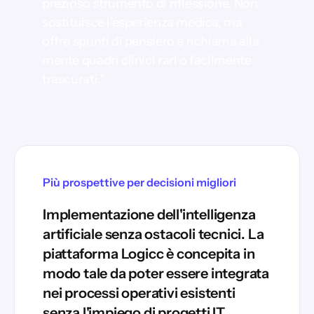
prezioso strumento di riflessione. Non
sostituisce l’esperienza medica, ma
offre spunti di pensiero e richiama alla
mente quadri clinici rari o facilmente
trascurati.”
Più prospettive per decisioni migliori
Implementazione dell'intelligenza
artificiale senza ostacoli tecnici. La
piattaforma Logicc è concepita in
modo tale da poter essere integrata
nei processi operativi esistenti
senza l'impiego di progetti IT