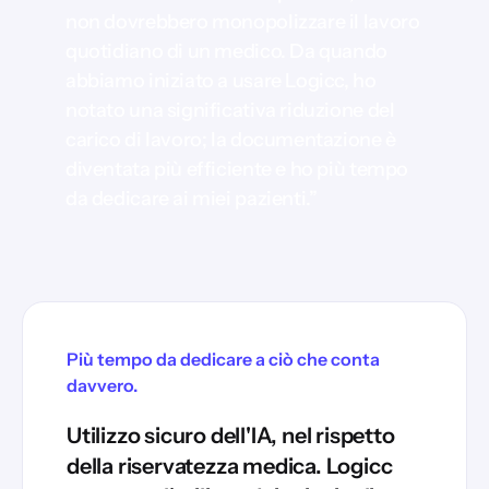
non dovrebbero monopolizzare il lavoro
quotidiano di un medico. Da quando
abbiamo iniziato a usare Logicc, ho
notato una significativa riduzione del
carico di lavoro; la documentazione è
diventata più efficiente e ho più tempo
da dedicare ai miei pazienti.”
Più tempo da dedicare a ciò che conta
davvero.
Utilizzo sicuro dell'IA, nel rispetto
della riservatezza medica. Logicc