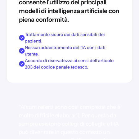
consente l'utilizzo dei principali
modelli di intelligenza artificiale con
piena conformità.
Trattamento sicuro dei dati sensibili dei
pazienti.
Nessun addestramento dell'IA con i dati
utente.
Accordo di riservatezza ai sensi dell'articolo
203 del codice penale tedesco.
“Alcuni referti sono così complessi che è
molto difficile elaborarli. Per questo da
sempre esistono collegi di colleghi e l'IA
può diventare in questo contesto un