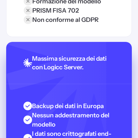
Formazione del modello
PRISM FISA 702
Non conforme al GDPR
Massima sicurezza dei dati
con Logicc Server.
Backup dei dati in Europa
Nessun addestramento del
modello
I dati sono crittografati end-