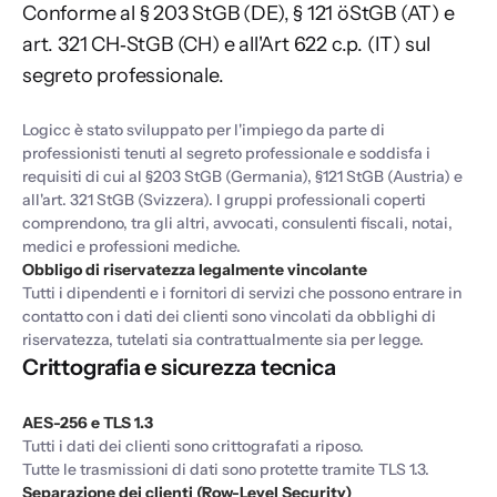
Conforme al § 203 StGB (DE), § 121 öStGB (AT) e
art. 321 CH‑StGB (CH) e all'Art 622 c.p. (IT) sul
segreto professionale.
Logicc è stato sviluppato per l'impiego da parte di
professionisti tenuti al segreto professionale e soddisfa i
requisiti di cui al §203 StGB (Germania), §121 StGB (Austria) e
all'art. 321 StGB (Svizzera). I gruppi professionali coperti
comprendono, tra gli altri, avvocati, consulenti fiscali, notai,
medici e professioni mediche.
Obbligo di riservatezza legalmente vincolante
Tutti i dipendenti e i fornitori di servizi che possono entrare in
contatto con i dati dei clienti sono vincolati da obblighi di
riservatezza, tutelati sia contrattualmente sia per legge.
Crittografia e sicurezza tecnica
AES-256 e TLS 1.3
Tutti i dati dei clienti sono crittografati a riposo.
Tutte le trasmissioni di dati sono protette tramite TLS 1.3.
Separazione dei clienti (Row-Level Security)