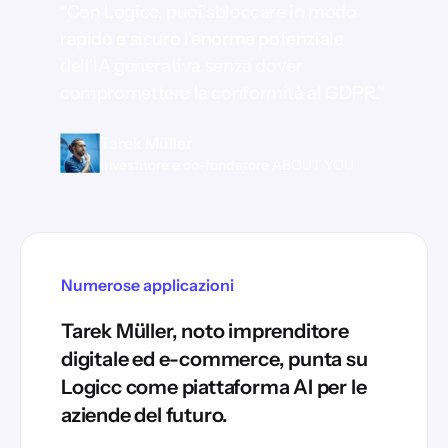
“Con Logicc, puoi sbloccare in modo
rapido e sicuro l'enorme potenziale
dell'IA generativa senza dover
compromettere la conformità al GDPR.”
Tarek Müller
Investitore e co-fondatore ABOUT YOU
Numerose applicazioni
Tarek Müller, noto imprenditore
digitale ed e-commerce, punta su
Logicc come piattaforma AI per le
aziende del futuro.