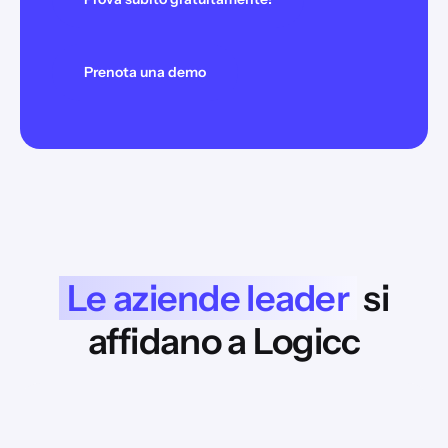
Prenota una demo
Le aziende leader
si
affidano a Logicc