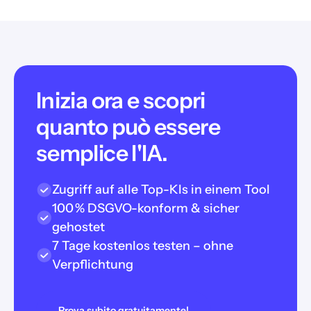
Inizia ora e scopri
quanto può essere
semplice l'IA.
Zugriff auf alle Top-KIs in einem Tool
100 % DSGVO-konform & sicher
gehostet
7 Tage kostenlos testen – ohne
Verpflichtung
Prova subito gratuitamente!