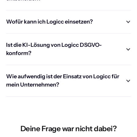
Wofür kann ich Logicc einsetzen?
Ist die KI-Lösung von Logicc DSGVO-
konform?
Wie aufwendig ist der Einsatz von Logicc für
mein Unternehmen?
Du kannst Logicc ganz in Ruhe 7 Tage kostenlos
kennenlernen und testen – ohne Kreditkarte, ohne
Vertrag. Beginne einfach sofort mit Deiner ersten
Anfrage. Oder wir schauen uns Deine
Deine Frage war nicht dabei?
Unternehmensprozesse gemeinsam an, werten aus,
wo es Potenziale für eine höhere Effizienz durch KI gibt