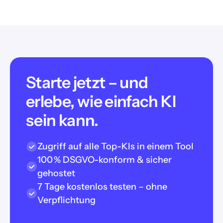
Starte jetzt – und
erlebe, wie einfach KI
sein kann.
Zugriff auf alle Top-KIs in einem Tool
100 % DSGVO-konform & sicher
gehostet
7 Tage kostenlos testen – ohne
Verpflichtung