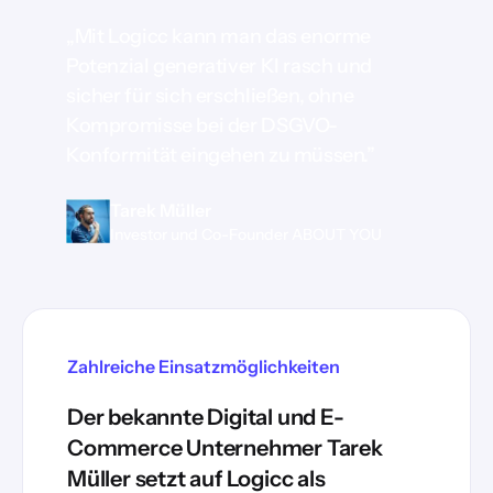
„Mit Logicc kann man das enorme
Potenzial generativer KI rasch und
sicher für sich erschließen, ohne
Kompromisse bei der DSGVO-
Konformität eingehen zu müssen.”
Tarek Müller
Investor und Co-Founder ABOUT YOU
Zahlreiche Einsatzmöglichkeiten
Der bekannte Digital und E-
Commerce Unternehmer Tarek
Müller setzt auf Logicc als