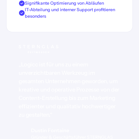
Signifikante Optimierung von Abläufen
IT-Abteilung und interner Support profitieren
besonders
„Logicc ist für uns zu einem
unverzichtbaren Werkzeug im
gesamten Unternehmen geworden, um
kreative und operative Prozesse von der
Content-Erstellung bis zum Marketing
effizienter und qualitativ hochwertiger
zu gestalten.“
Dustin Fontaine
Gründer & Geschäftsführer STERNGLAS