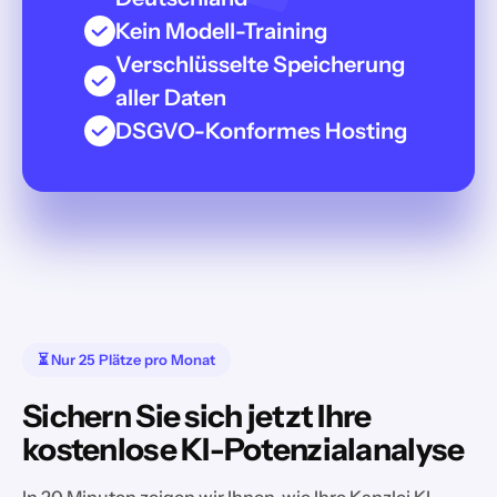
Kein Modell-Training
Verschlüsselte Speicherung
aller Daten
DSGVO-Konformes Hosting
⏳ Nur 25 Plätze pro Monat
Sichern Sie sich jetzt Ihre
kostenlose KI-Potenzialanalyse