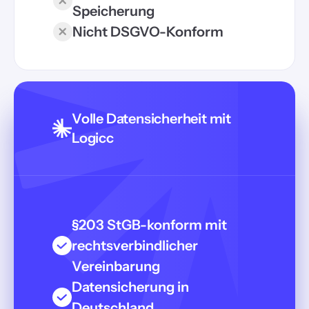
Speicherung
Nicht DSGVO-Konform
Volle Datensicherheit mit
Logicc
§203 StGB-konform mit
rechtsverbindlicher
Vereinbarung
Datensicherung in
Deutschland