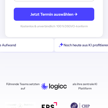
Jetzt Termin auswählen →
Kostenlos & unverbindlich · 100 % DSGVO-konform
ne Aufwand
Noch heute aus KI profitiere
Führende Teams setzten
als ihre zentrale KI
auf
Plattform