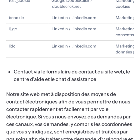
test_cookie
Google DoubleClick /
Marketing : v
.doubleclick.net
cookies
bcookie
LinkedIn / .linkedin.com
Marketing : i
li_gc
LinkedIn / .linkedin.com
Marketing/co
consentemen
lidc
LinkedIn / .linkedin.com
Marketing/fo
données pour
Contact via le formulaire de contact du site web, le
centre d'aide et le chat d'assistance
Notre site web met à disposition des moyens de
contact électroniques afin de vous permettre de nous
contacter rapidement et facilement par voie
électronique. Si vous nous envoyez des demandes par
ces canaux, vos demandes, y compris les coordonnées
que vous y indiquez, sont enregistrées et traitées par
nos soins afin de traiter votre demande, d'y répondre et