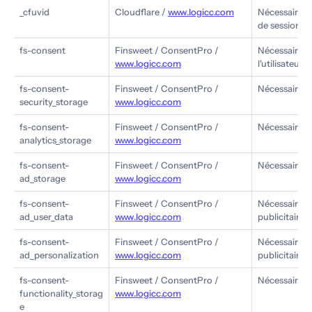
_cfuvid
Cloudflare /
www.logicc.com
Nécessaire : 
de session
fs-consent
Finsweet / ConsentPro /
Nécessaire :
www.logicc.com
l'utilisateur
fs-consent-
Finsweet / ConsentPro /
Nécessaire : 
security_storage
www.logicc.com
fs-consent-
Finsweet / ConsentPro /
Nécessaire : 
analytics_storage
www.logicc.com
fs-consent-
Finsweet / ConsentPro /
Nécessaire : 
ad_storage
www.logicc.com
fs-consent-
Finsweet / ConsentPro /
Nécessaire :
ad_user_data
www.logicc.com
publicitaires
fs-consent-
Finsweet / ConsentPro /
Nécessaire : 
ad_personalization
www.logicc.com
publicitaire
fs-consent-
Finsweet / ConsentPro /
Nécessaire : 
functionality_storag
www.logicc.com
e