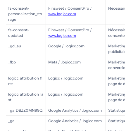
fs-consent-
Finsweet / ConsentPro /
Nécessaire : 
personalization_sto
www.logicc.com
rage
fs-consent-
Finsweet / ConsentPro /
Nécessaire : 
updated
www.logicc.com
consenteme
_gcl_au
Google / .logicc.com
Marketing : s
publicitaire
_fbp
Meta / .logicc.com
Marketing : i
conversions
logicc_attribution_fi
Logicc / .logicc.com
Marketing : e
rst
page de dest
logicc_attribution_la
Logicc / .logicc.com
Marketing : e
st
page de dest
_ga_DBZZ0MN99Q
Google Analytics / .logicc.com
Statistiques :
_ga
Google Analytics / .logicc.com
Statistiques :