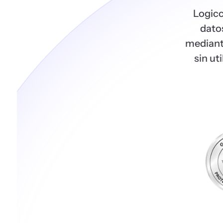
Logicc
dato
mediante
sin ut