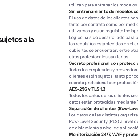
utilizan para entrenar los modelos 
Sin entrenamiento de modelos con
El uso de datos de los clientes pa
tanto por contrato como por medi
utilizamos y es un requisito indis
Logicc ha sido desarrollado para p
ujetos a la
los requisitos establecidos en el a
cubiertas se encuentran, entre otr
otros profesionales sanitarios.
Secreto profesional con protecci
Todos los empleados y proveedore
clientes están sujetos, tanto por c
secreto profesional con protecció
AES-256 y TLS 1.3
Todos los datos de los clientes se
datos están protegidas mediante T
Separación de clientes (Row-Leve
Los datos de las distintas organi
Row-Level Security (RLS) a nivel
de aislamiento a nivel de aplicaci
Monitorización 24/7, WAF y prot