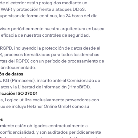
de el exterior están protegidos mediante un
(WAF) y protección frente a ataques DDoS.
upervisan de forma continua, las 24 horas del día.
visan periódicamente nuestra arquitectura en busca
 eficacia de nuestros controles de seguridad.
RGPD, incluyendo la protección de datos desde el
D), procesos formalizados para todos los derechos
guientes del RGPD) con un período de procesamiento de
ción documentado.
ón de datos
KG (Pirmasens), inscrito ante el Comisionado de
atos y la Libertad de Información (HmbBfDI).
ficación ISO 27001
es, Logicc utiliza exclusivamente proveedores con
s que se incluye Hetzner Online GmbH como su
es
amiento están obligados contractualmente a
a confidencialidad, y son auditados periódicamente