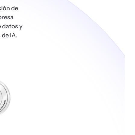
ción de
presa
e datos y
 de IA.