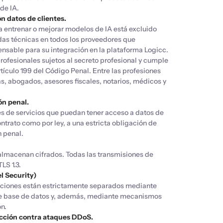
de IA.
 datos de clientes.
ra entrenar o mejorar modelos de IA está excluido
das técnicas en todos los proveedores que
pensable para su integración en la plataforma Logicc.
rofesionales sujetos al secreto profesional y cumple
rtículo 199 del Código Penal. Entre las profesiones
as, abogados, asesores fiscales, notarios, médicos y
ón penal.
s de servicios que puedan tener acceso a datos de
ontrato como por ley, a una estricta obligación de
n penal.
 almacenan cifrados. Todas las transmisiones de
LS 1.3.
l Security)
zaciones están estrictamente separados mediante
 de base de datos y, además, mediante mecanismos
ón.
ección contra ataques DDoS.