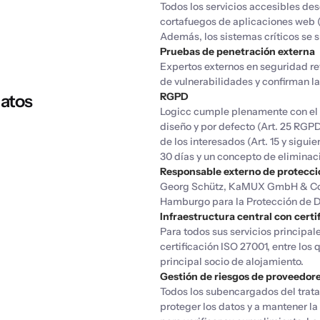
Todos los servicios accesibles des
cortafuegos de aplicaciones web 
Además, los sistemas críticos se s
Pruebas de penetración externa
Expertos externos en seguridad re
de vulnerabilidades y confirman la
RGPD
atos
Logicc cumple plenamente con el 
diseño y por defecto (Art. 25 RGP
de los interesados ​​(Art. 15 y si
30 días y un concepto de elimina
Responsable externo de protecci
Georg Schütz, KaMUX GmbH & Co. 
Hamburgo para la Protección de D
Infraestructura central con certi
Para todos sus servicios principal
certificación ISO 27001, entre lo
principal socio de alojamiento.
Gestión de riesgos de proveedor
Todos los subencargados del trat
proteger los datos y a mantener l