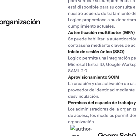
para verificar su cumplimiento. L
está disponible para su consulta 
nuestro acuerdo de tratamiento de
Logicc proporciona a su departame
 organización
cumplimiento actuales.
Autenticación multifactor (MFA) 
Se puede habilitar la autenticación
contraseña mediante claves de acc
Inicio de sesión único (SSO)
Logicc permite una integración pe
Microsoft Entra ID, Google Works
SAML 2.0.
Aprovisionamiento SCIM
La creación y desactivación de us
proveedor de identidad mediante 
desvinculación.
Permisos del espacio de trabajo 
Los administradores de la organiz
de acceso, los modelos permitidos 
organización.
Georg Schü