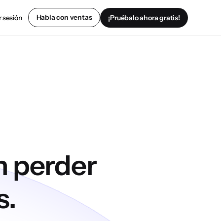
Habla con ventas
r sesión
¡Pruébalo ahora gratis!
n perder
s.