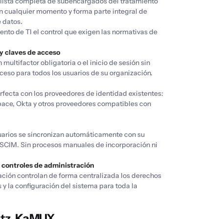
a lista completa de subencargados del tratamiento
en cualquier momento y forma parte integral de
 datos.
nto de TI el control que exigen las normativas de
y claves de acceso
 multifactor obligatoria o el inicio de sesión sin
eso para todos los usuarios de su organización.
rfecta con los proveedores de identidad existentes:
pace, Okta y otros proveedores compatibles con
uarios se sincronizan automáticamente con su
SCIM. Sin procesos manuales de incorporación ni
y controles de administración
ación controlan de forma centralizada los derechos
y la configuración del sistema para toda la
tz,
KaMUX