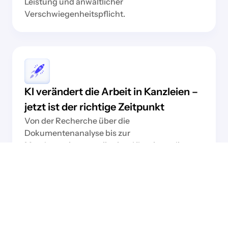
Leistung und anwaltlicher
Verschwiegenheitspflicht.
KI verändert die Arbeit in Kanzleien –
jetzt ist der richtige Zeitpunkt
Von der Recherche über die
Dokumentenanalyse bis zur
Mandantenkommunikation: KI steigert die
Effizienz in nahezu jedem Bereich einer Kanzlei
spürbar. Wer jetzt den Einstieg gestaltet,
sichert sich einen entscheidenden Vorsprung.