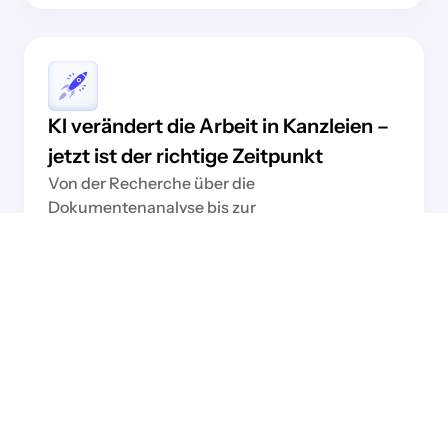
KI verändert die Arbeit in Kanzleien –
jetzt ist der richtige Zeitpunkt
Von der Recherche über die
Dokumentenanalyse bis zur
Mandantenkommunikation: KI steigert die
Effizienz in nahezu jedem Bereich einer Kanzlei
spürbar. Wer jetzt den Einstieg gestaltet,
sichert sich einen entscheidenden Vorsprung.