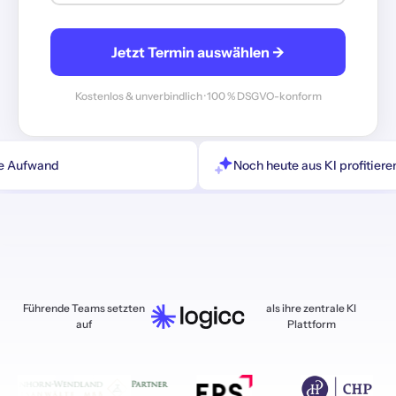
Jetzt Termin auswählen →
Kostenlos & unverbindlich · 100 % DSGVO-konform
ne Aufwand
Noch heute aus KI profitiere
Führende Teams setzten
als ihre zentrale KI
auf
Plattform