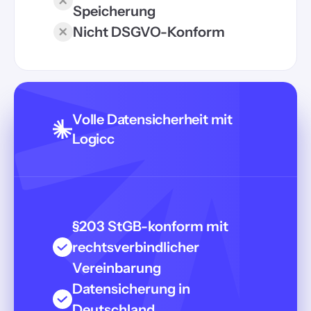
Speicherung
Nicht DSGVO-Konform
Volle Datensicherheit mit
Logicc
§203 StGB-konform mit
rechtsverbindlicher
Vereinbarung
Datensicherung in
Deutschland