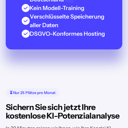
Kein Modell-Training
Verschlüsselte Speicherung
aller Daten
DSGVO-Konformes Hosting
⏳ Nur 25 Plätze pro Monat
Sichern Sie sich jetzt Ihre
kostenlose KI-Potenzialanalyse