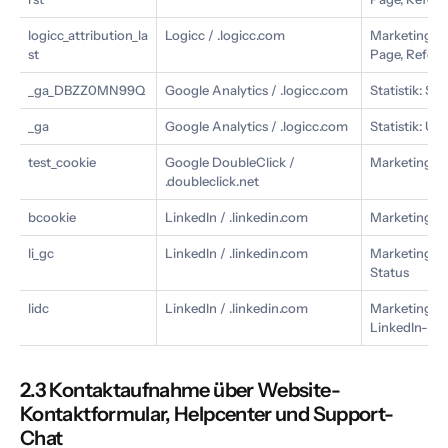
logicc_attribution_la
Logicc / .logicc.com
Marketing: S
st
Page, Refer
_ga_DBZZ0MN99Q
Google Analytics / .logicc.com
Statistik: S
_ga
Google Analytics / .logicc.com
Statistik: U
test_cookie
Google DoubleClick /
Marketing: P
.doubleclick.net
bcookie
LinkedIn / .linkedin.com
Marketing: Br
li_gc
LinkedIn / .linkedin.com
Marketing/C
Status
lidc
LinkedIn / .linkedin.com
Marketing/F
LinkedIn-Die
2.3 Kontaktaufnahme über Website-
Kontaktformular, Helpcenter und Support-
Chat