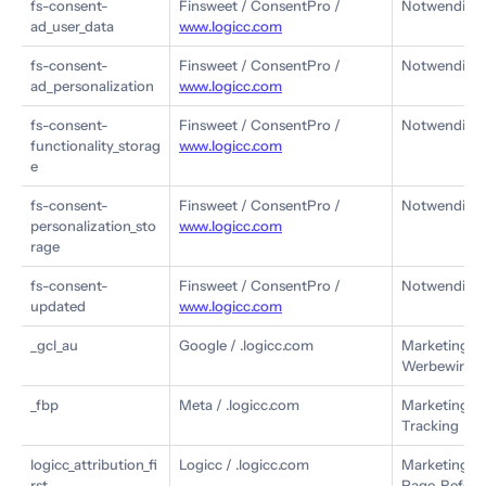
fs-consent-
Finsweet / ConsentPro /
Notwendig: 
ad_user_data
www.logicc.com
fs-consent-
Finsweet / ConsentPro /
Notwendig: W
ad_personalization
www.logicc.com
fs-consent-
Finsweet / ConsentPro /
Notwendig: F
functionality_storag
www.logicc.com
e
fs-consent-
Finsweet / ConsentPro /
Notwendig: P
personalization_sto
www.logicc.com
rage
fs-consent-
Finsweet / ConsentPro /
Notwendig: Z
updated
www.logicc.com
_gcl_au
Google / .logicc.com
Marketing: C
Werbewirks
_fbp
Meta / .logicc.com
Marketing: B
Tracking
logicc_attribution_fi
Logicc / .logicc.com
Marketing: S
rst
Page, Refer