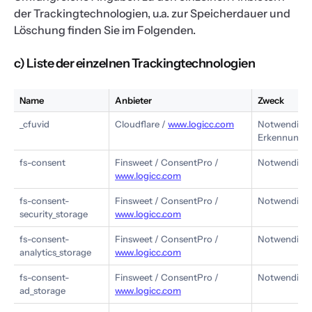
der Trackingtechnologien, u.a. zur Speicherdauer und
Löschung finden Sie im Folgenden.
c) Liste der einzelnen Trackingtechnologien
Name
Anbieter
Zweck
_cfuvid
Cloudflare /
www.logicc.com
Notwendig: 
Erkennung
fs-consent
Finsweet / ConsentPro /
Notwendig: S
www.logicc.com
fs-consent-
Finsweet / ConsentPro /
Notwendig: S
security_storage
www.logicc.com
fs-consent-
Finsweet / ConsentPro /
Notwendig: A
analytics_storage
www.logicc.com
fs-consent-
Finsweet / ConsentPro /
Notwendig: 
ad_storage
www.logicc.com